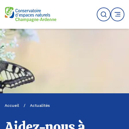
Logo du CENCA
Recherche
MENU
Accueil
/
Actualités
Aidez-nous à