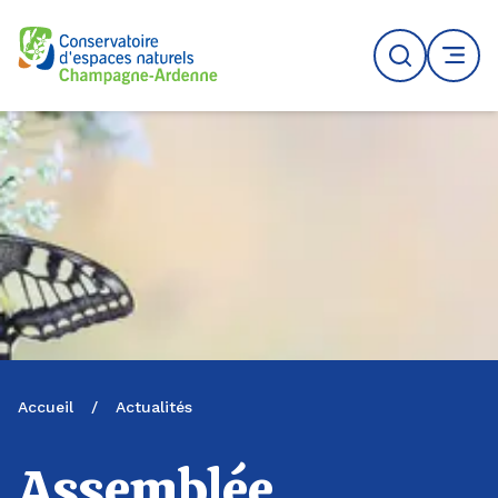
Logo du CENCA
Recherche
MENU
Accueil
/
Actualités
Assemblée