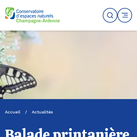
Logo du CENCA
Recherche
MENU
Accueil
/
Actualités
Balade printanière