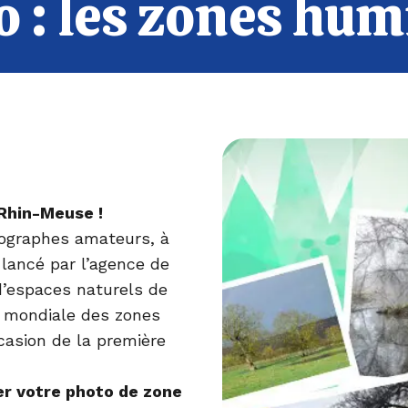
 : les zones hum
 Rhin-Meuse !
tographes amateurs, à
t lancé par l’agence de
d’espaces naturels de
e mondiale des zones
casion de la première
er votre photo de zone