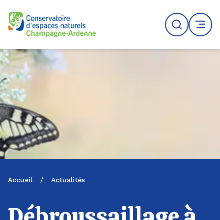
Logo du CENCA
Recherche
MENU
Accueil
/
Actualités
Débroussaillage à