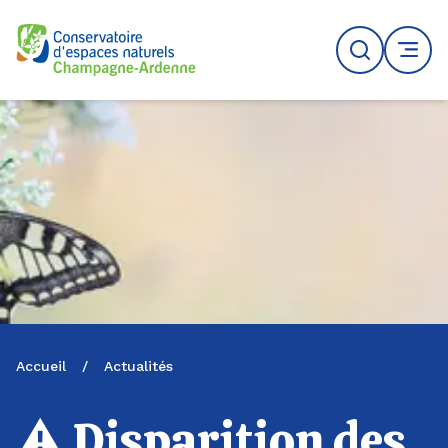
Logo du CENCA
Recherche
MENU
Accueil
/
Actualités
⚠️ Disparition des