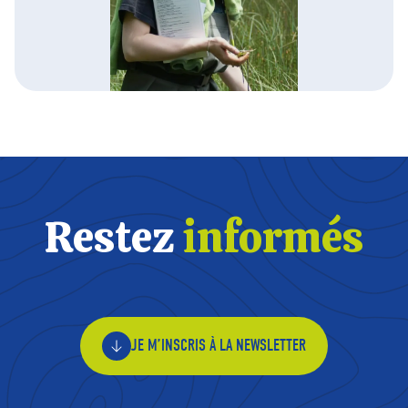
Restez
informés
JE M’INSCRIS À LA NEWSLETTER