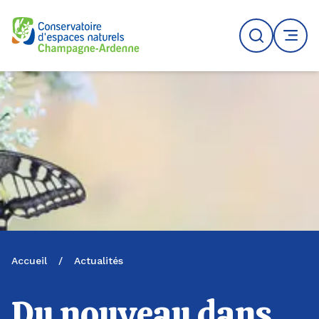
Logo du CENCA
Recherche
MENU
Accueil
/
Actualités
Du nouveau dans