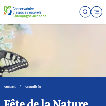
Logo du CENCA
Recherche
MENU
Accueil
/
Actualités
Fête de la Nature