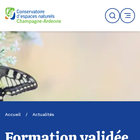
Logo du CENCA
Recherche
MENU
Accueil
/
Actualités
Formation validée