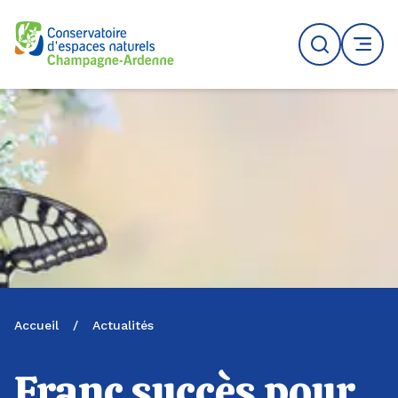
Logo du CENCA
Recherche
MENU
Accueil
/
Actualités
Franc succès pour