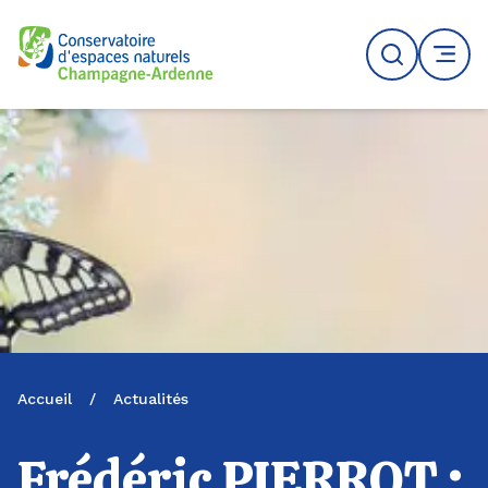
Logo du CENCA
Recherche
MENU
Accueil
/
Actualités
Frédéric PIERROT :