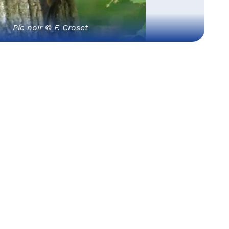
Pic noir © F. Croset