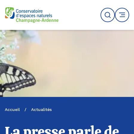
Logo du CENCA
Recherche
MENU
Accueil
/
Actualités
La presse parle de