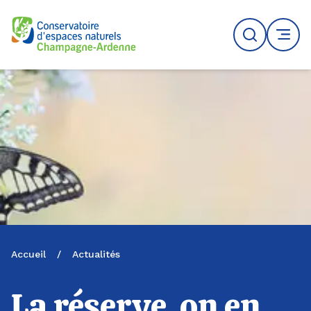
Logo du CENCA
Recherche
MENU
Accueil
/
Actualités
La réserve, on en