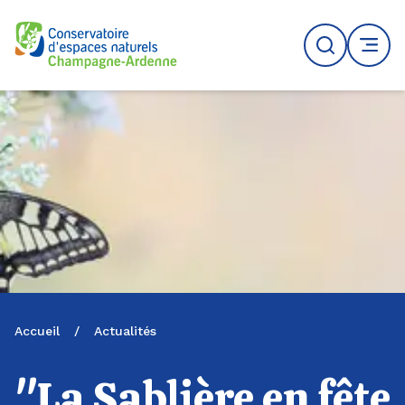
Logo du CENCA
Recherche
MENU
Accueil
/
Actualités
"La Sablière en fête