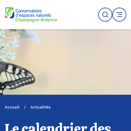
Logo du CENCA
Recherche
MENU
Accueil
/
Actualités
Le calendrier des