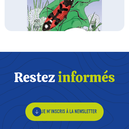
Restez
informés
JE M’INSCRIS À LA NEWSLETTER