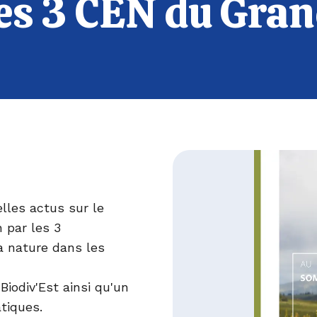
s 3 CEN du Grand
lles actus sur le
 par les 3
a nature dans les
iodiv'Est ainsi qu'un
tiques.