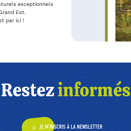
aturels exceptionnels
Grand Est.
est par
ici
!
Restez
informés
JE M’INSCRIS À LA NEWSLETTER