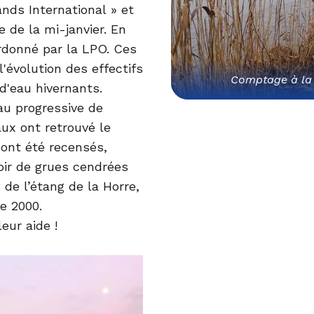
nds International » et
 de la mi-janvier. En
ordonné par la LPO. Ces
évolution des effectifs
Comptage à la
 d'eau hivernants.
au progressive de
aux ont retrouvé le
 ont été recensés,
oir de grues cendrées
 de l’étang de la Horre,
de 2000.
eur aide !