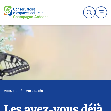
Logo du CENCA
Recherche
MENU
Accueil
/
Actualités
Les avez-vous déjà