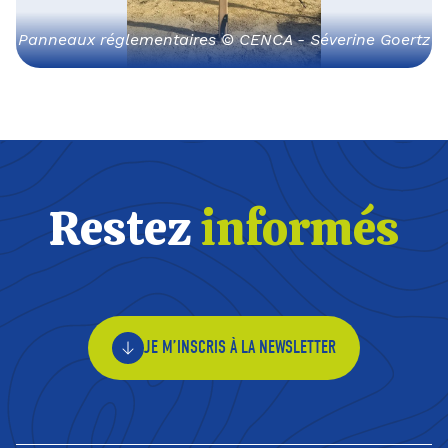
Panneaux réglementaires © CENCA - Séverine Goertz
Restez
informés
JE M’INSCRIS À LA NEWSLETTER