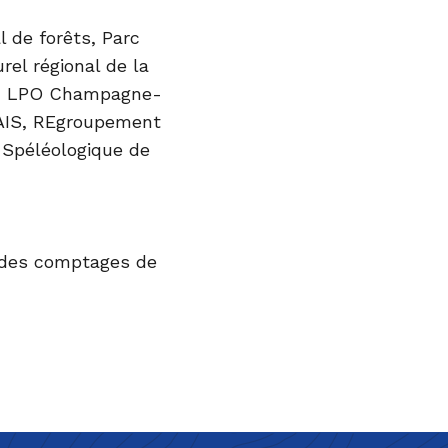
l de forêts
,
Parc
rel régional de la
, LPO Champagne-
AIS
,
REgroupement
n Spéléologique de
 des comptages de