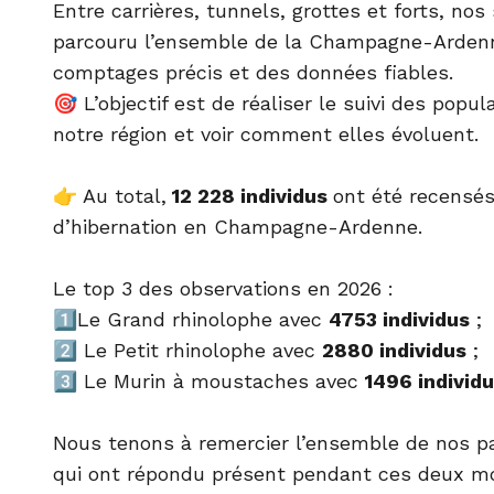
Entre carrières, tunnels, grottes et forts, nos
parcouru l’ensemble de la Champagne-Ardenne
comptages précis et des données fiables.
🎯 L’objectif est de réaliser le suivi des popu
notre région et voir comment elles évoluent.
👉 Au total,
12 228 individus
ont été recensés
d’hibernation en Champagne-Ardenne.
Le top 3 des observations en 2026 :
1️⃣Le Grand rhinolophe avec
4753 individus
;
2️⃣ Le Petit rhinolophe avec
2880 individus
;
3️⃣ Le Murin à moustaches avec
1496 individ
Nous tenons à remercier l’ensemble de nos pa
qui ont répondu présent pendant ces deux mo