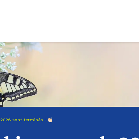
026 sont terminés ! 👏🏻