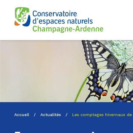
Logo du CENCA
Accueil
/
Actualités
/
Les comptages hivernaux de 2