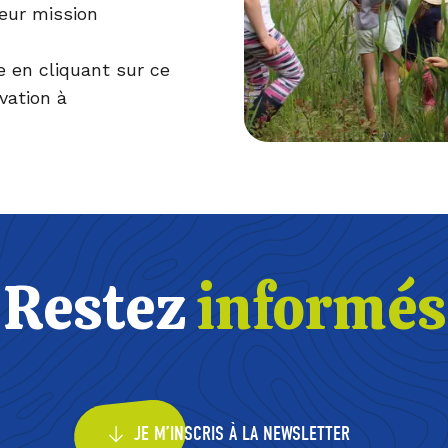
eur mission
e en cliquant sur
ce
vation à
Restez
informés
JE M’INSCRIS À LA NEWSLETTER