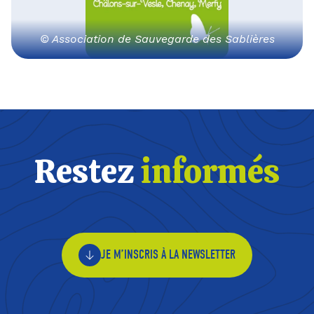
© Association de Sauvegarde des Sablières
Restez
informés
JE M’INSCRIS À LA NEWSLETTER