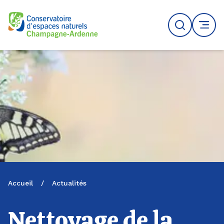
Logo du CENCA
Recherche
MENU
Accueil
/
Actualités
Nettoyage de la