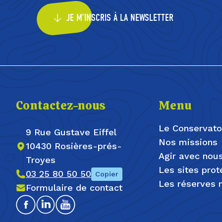
JE M’INSCRIS À LA NEWSLETTER
Contactez-nous
Menu
Le Conservato
9 Rue Gustave Eiffel
Nos missions
10430 Rosières-prés-
Agir avec nou
Troyes
Les sites pro
03 25 80 50 50
Copier
Les réserves n
Formulaire de contact
Facebook
Linkedin
Youtube