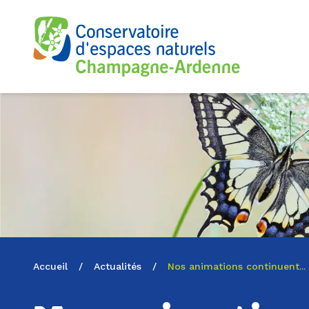
Logo du CENCA
Accueil
/
Actualités
/
Nos animations continuent...