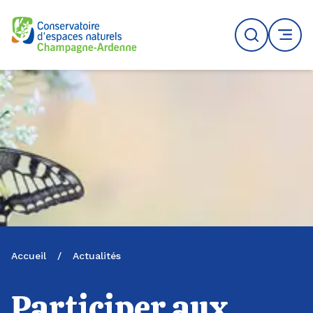
Logo du CENCA
Recherche
MENU
Accueil
/
Actualités
Participer aux