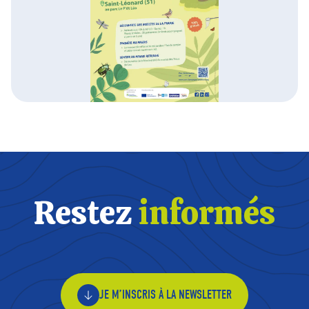
Restez
informés
JE M’INSCRIS À LA NEWSLETTER