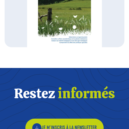
Restez
informés
JE M’INSCRIS À LA NEWSLETTER