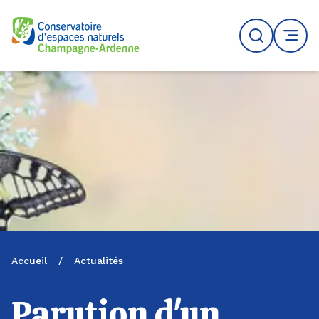
Logo du CENCA
Recherche
MENU
Accueil
/
Actualités
Parution d'un