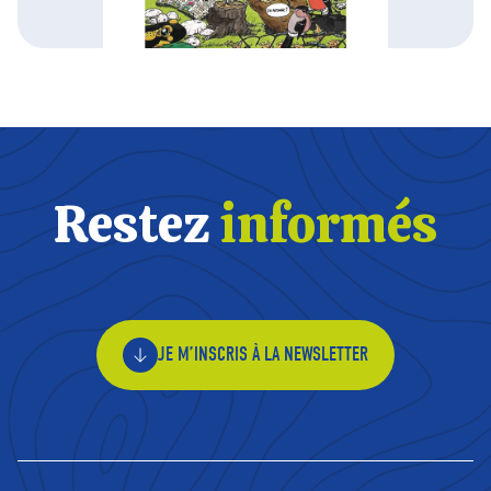
Restez
informés
JE M’INSCRIS À LA NEWSLETTER