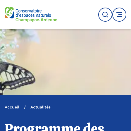
Logo du CENCA
Recherche
MENU
Accueil
/
Actualités
Programme des