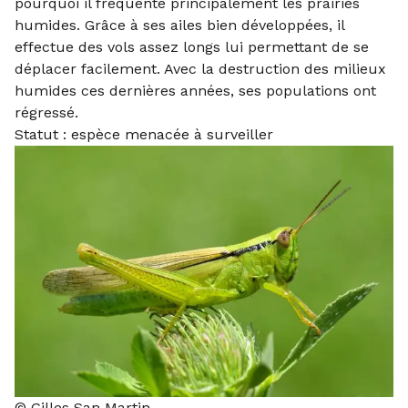
pourquoi il fréquente principalement les prairies
humides. Grâce à ses ailes bien développées, il
effectue des vols assez longs lui permettant de se
déplacer facilement. Avec la destruction des milieux
humides ces dernières années, ses populations ont
régressé.
Statut : espèce menacée à surveiller
© Gilles San Martin