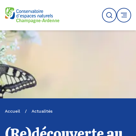
Logo du CENCA
Recherche
MENU
Accueil
/
Actualités
(Re)découverte au