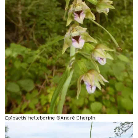
Epipactis helleborine ©André Cherpin