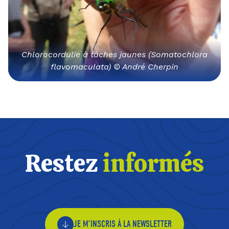
Chlorocordulie à tâches jaunes (Somatochlora
flavomaculata) © André Cherpin
Restez
informés
JE M’INSCRIS À LA NEWSLETTER