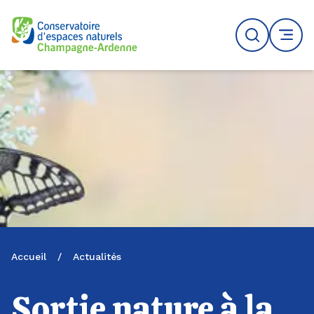
Logo du CENCA
Recherche
MENU
Accueil
/
Actualités
Sortie nature à la