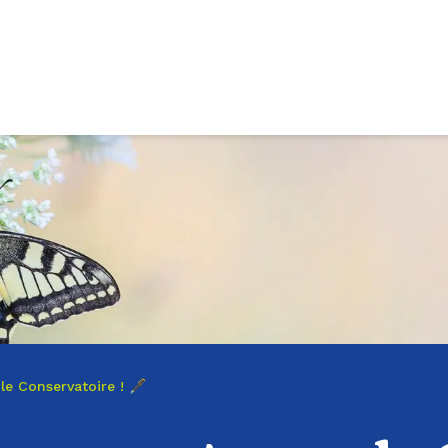
 Conservatoire ! 🖋️