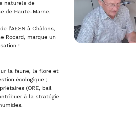
s naturels de
he de Haute-Marne.
 de l’AESN à Châlons,
ine Rocard, marque un
sation !
ur la faune, la flore et
estion écologique ;
riétaires (ORE, bail
ntribuer à la stratégie
 humides.