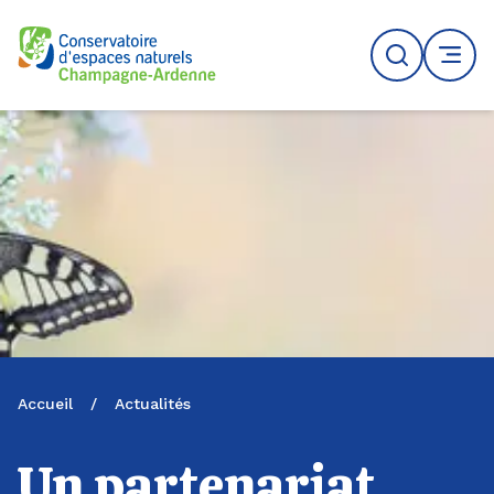
Logo du CENCA
Recherche
MENU
Accueil
/
Actualités
Un partenariat