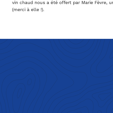
vin chaud nous a été offert par Marie Fèvre, u
(merci à elle !).