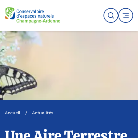
Logo du CENCA
Recherche
MENU
Accueil
/
Actualités
Une Aire Terrestre