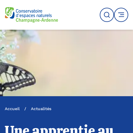
Logo du CENCA
Recherche
MENU
Accueil
/
Actualités
Une apprentie au