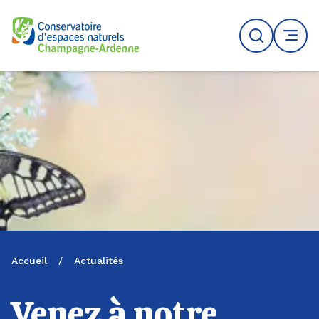
Logo du CENCA
Recherche
MENU
Accueil
/
Actualités
Venez à notre