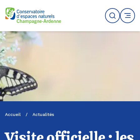
Logo du CENCA
Recherche
MENU
Accueil
/
Actualités
Visite officielle : les