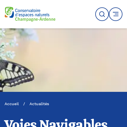
Logo du CENCA
Recherche
MENU
Accueil
/
Actualités
Voies Navigables