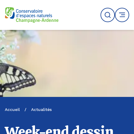
Logo du CENCA
Recherche
MENU
Accueil
/
Actualités
Week-end dessin