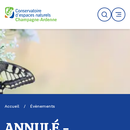
Logo du CENCA
Recherche
MENU
Accueil
/
Évènements
ANNULÉ -