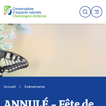
Logo du CENCA
Recherche
MENU
Accueil
/
Évènements
ANNULÉ - Fête de