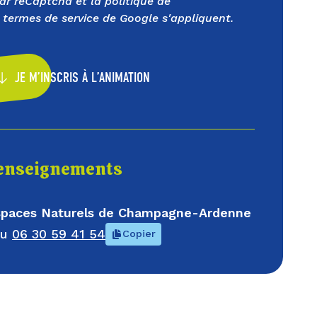
par reCaptcha et la
politique de
termes de service
de Google s'appliquent.
JE M’INSCRIS À L’ANIMATION
enseignements
Espaces Naturels de Champagne-Ardenne
au
06 30 59 41 54
Copier