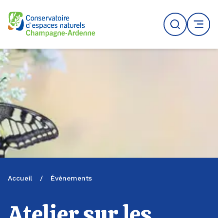
Logo du CENCA
Recherche
MENU
Accueil
/
Évènements
Atelier sur les