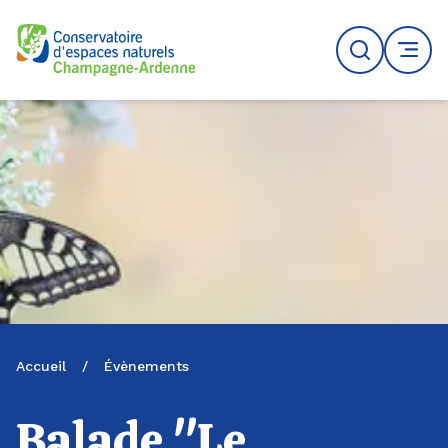
Logo du CENCA
Recherche
MENU
Accueil
/
Évènements
Balade "Le