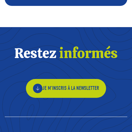
Restez
informés
JE M’INSCRIS À LA NEWSLETTER