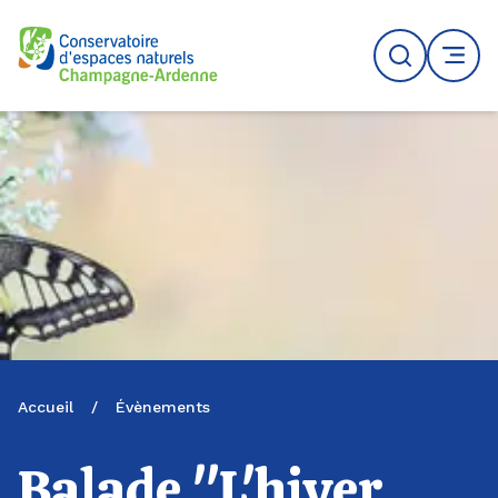
Logo du CENCA
Recherche
MENU
Accueil
/
Évènements
Balade "L'hiver