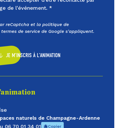
rge de l'événement. *
par reCaptcha et la
politique de
termes de service
de Google s'appliquent.
JE M’INSCRIS À L’ANIMATION
l’animation
ise
espaces naturels de Champagne-Ardenne
au
06 70 01 34 01
Copier