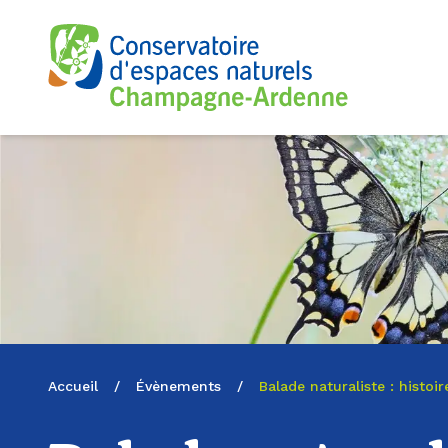
Logo du CENCA
Accueil
/
Évènements
/
Balade naturaliste : histo