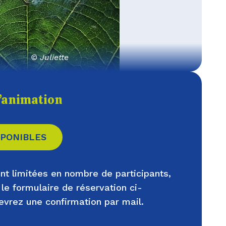
© Juliette
l’animation
SPONIBLES
nt limitées en nombre de participants,
 le formulaire de réservation ci-
evrez une confirmation par mail.