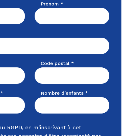
Prénom *
Code postal *
 *
Nombre d’enfants *
u RGPD, en m'inscrivant à cet
éclare accepter d'être recontacté par