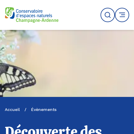
Logo du CENCA
Recherche
MENU
Accueil
/
Évènements
Découverte des