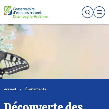
Logo du CENCA
Recherche
MENU
Accueil
/
Évènements
Découverte des