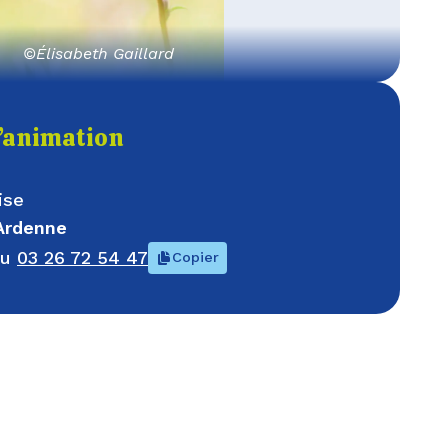
©Élisabeth Gaillard
l’animation
ise
Ardenne
au
03 26 72 54 47
Copier