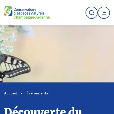
Logo du CENCA
Recherche
MENU
Accueil
/
Évènements
Découverte du