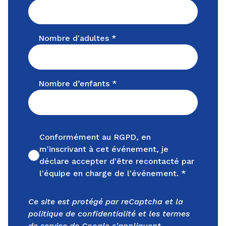
Nombre d'adultes *
Nombre d’enfants *
Conformément au RGPD, en
m'inscrivant à cet événement, je
Non cochée
déclare accepter d'être recontacté par
l'équipe en charge de l'événement. *
Ce site est protégé par reCaptcha et la
politique de confidentialité
et les
termes
de service
de Google s'appliquent.