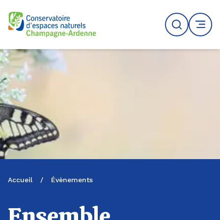
Logo du CENCA
Recherche
MENU
Accueil
/
Évènements
Ensemble,